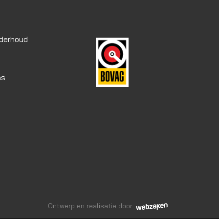
nderhoud
as
Ontwerp en realisatie door